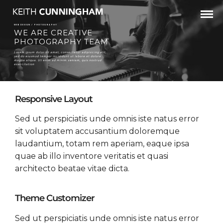
WEB DESIGN / PHOTOGRAPHY
WE ARE CREATIVE
PHOTOGRAPHY TEAM
Lorem ipsum dolor sit amet, consectetur adipisicing elit,
sed do eiusmod tempor incididunt ut labore et dolore
magna aliqua. Ut enim ad minim veniam, quis nostrud
exercitation
Responsive Layout
Sed ut perspiciatis unde omnis iste natus error
sit voluptatem accusantium doloremque
laudantium, totam rem aperiam, eaque ipsa
quae ab illo inventore veritatis et quasi
architecto beatae vitae dicta.
Theme Customizer
Sed ut perspiciatis unde omnis iste natus error